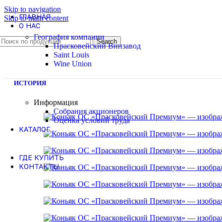
Skip to navigation
ГЛАВНАЯ
Skip to main content
О НАС
География компании
Search
Прасковейский Винзавод
Saint Louis
Wine Union
ИСТОРИЯ
Информация
Собрания акционеров
Оценка условий труда
КАТАЛОГ
ГДЕ КУПИТЬ
КОНТАКТЫ