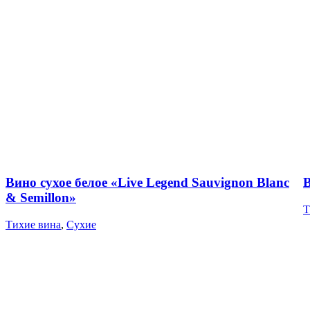
Вино сухое белое «Live Legend Sauvignon Blanc
В
& Semillon»
Т
Тихие вина
,
Сухие