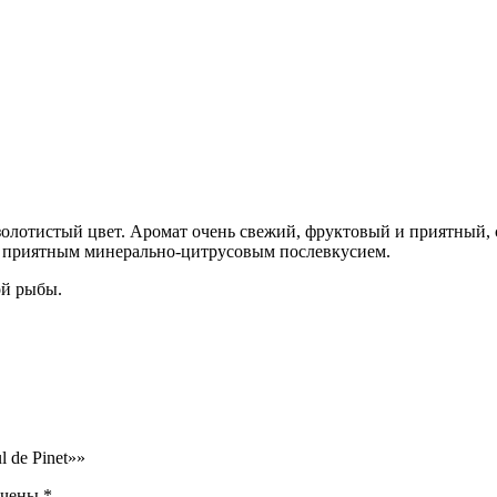
-золотистый цвет. Аромат очень свежий, фруктовый и приятны
 и приятным минерально-цитрусовым послевкусием.
ой рыбы.
 de Pinet»»
ечены
*