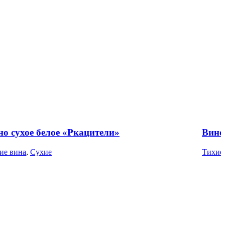
но сухое белое «Ркацители»
Вино
ие вина
,
Сухие
Тихие