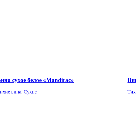
ино сухое белое «Mandirac»
Ви
ихие вина
,
Сухие
Тих