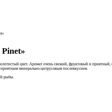
et»
 Pinet»
-золотистый цвет. Аромат очень свежий, фруктовый и приятны
 и приятным минерально-цитрусовым послевкусием.
ой рыбы.