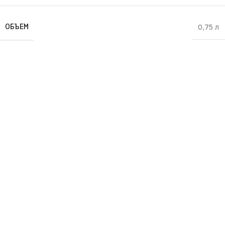
ОБЪЕМ
0,75 л